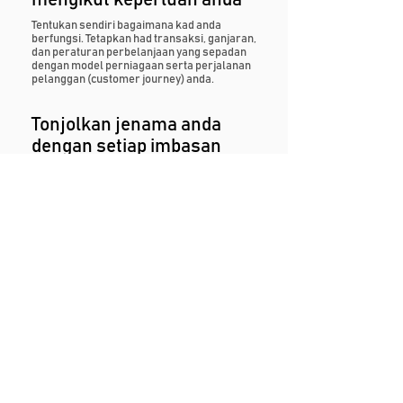
Tentukan sendiri bagaimana kad anda
berfungsi. Tetapkan had transaksi, ganjaran,
dan peraturan perbelanjaan yang sepadan
dengan model perniagaan serta perjalanan
pelanggan (customer journey) anda.
Tonjolkan jenama anda
dengan setiap imbasan
Letakkan jenama anda di tempat utama
dengan kad jenama bersama (co-branded)
yang mampu memperkukuh kesetiaan
pelanggan dan meningkatkan pengiktirafan
setiap kali mereka membuat bayaran.
Mari bekerjasama